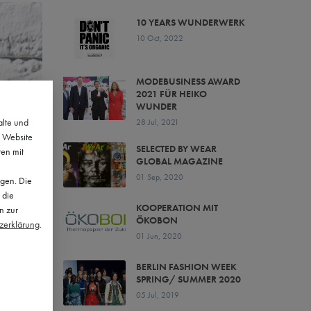
10 YEARS WUNDERWERK
10 Oct, 2022
MODEBUSINESS AWARD
2021 FÜR HEIKO
WUNDER
alte und
28 Jul, 2021
e Website
SELECTED BY WEAR
ten mit
GLOBAL MAGAZINE
01 Sep, 2020
lgen. Die
 die
KOOPERATION MIT
n zur
ÖKOBON
z­erklärung
.
01 Jun, 2020
BERLIN FASHION WEEK
SPRING/ SUMMER 2020
05 Jul, 2019