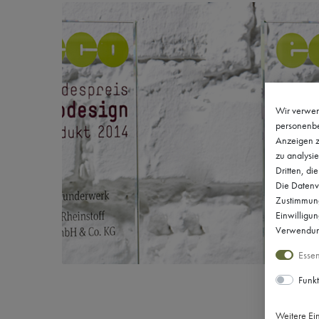
Wir verwen
personenbe
Anzeigen z
zu analysie
Dritten, di
Die Datenve
Zustimmung 
Einwilligu
Verwendung
Essen
Funkt
Weitere Ei