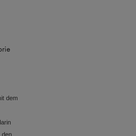
orie
mit dem
arin
d den