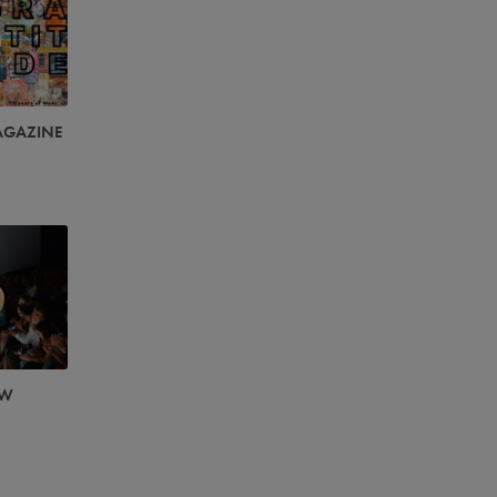
AGAZINE
OW