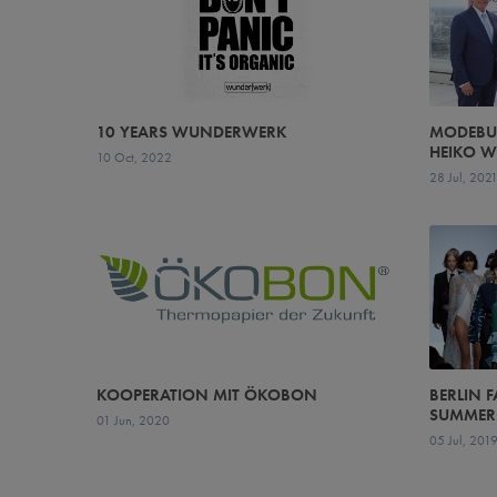
10 YEARS WUNDERWERK
MODEBUS
HEIKO 
10 Oct, 2022
28 Jul, 202
KOOPERATION MIT ÖKOBON
BERLIN 
SUMMER
01 Jun, 2020
05 Jul, 201