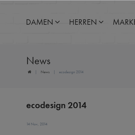
DAMEN
HERREN
MARK
News
News
ecodesign 2014
ecodesign 2014
14 Nov, 2014