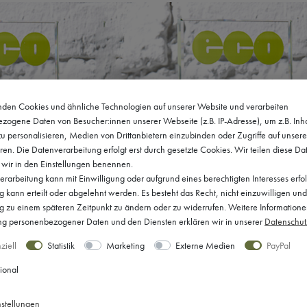
den Cookies und ähnliche Technologien auf unserer Website und verarbeiten
zogene Daten von Besucher:innen unserer Webseite (z.B. IP-Adresse), um z.B. Inh
u personalisieren, Medien von Drittanbietern einzubinden oder Zugriffe auf unser
ren. Die Datenverarbeitung erfolgt erst durch gesetzte Cookies. Wir teilen diese Da
e wir in den Einstellungen benennen.
rarbeitung kann mit Einwilligung oder aufgrund eines berechtigten Interesses erfo
kann erteilt oder abgelehnt werden. Es besteht das Recht, nicht einzuwilligen und
ng zu einem späteren Zeitpunkt zu ändern oder zu widerrufen. Weitere Informatione
 personenbezogener Daten und den Diensten erklären wir in unserer
Daten­schut
ziell
Statistik
Marketing
Externe Medien
PayPal
ional
Wir sagen Danke!
nstellungen