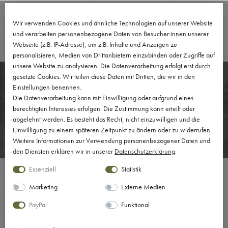
Wir verwenden Cookies und ähnliche Technologien auf unserer Website
0
und verarbeiten personenbezogene Daten von Besucher:innen unserer
Webseite (z.B. IP-Adresse), um z.B. Inhalte und Anzeigen zu
personalisieren, Medien von Drittanbietern einzubinden oder Zugriffe auf
unsere Website zu analysieren. Die Datenverarbeitung erfolgt erst durch
gesetzte Cookies. Wir teilen diese Daten mit Dritten, die wir in den
Einstellungen benennen.
Die Datenverarbeitung kann mit Einwilligung oder aufgrund eines
VERANTWORTUNG
berechtigten Interesses erfolgen. Die Zustimmung kann erteilt oder
abgelehnt werden. Es besteht das Recht, nicht einzuwilligen und die
Einwilligung zu einem späteren Zeitpunkt zu ändern oder zu widerrufen.
Weitere Informationen zur Verwendung personenbezogener Daten und
den Diensten erklären wir in unserer
Daten­schutz­erklärung
.
Essenziell
Statistik
Marketing
Externe Medien
Die
soziale Verantwortung
von Unternehmen wird auch als
„Corporate Social Responsibility“, kurz CSR, bezeichnet. Unter CSR
PayPal
Funktional
versteht man, die gesellschaftlichen Belange in die
unternehmerischen Entscheidungen mit einzubeziehen. Für