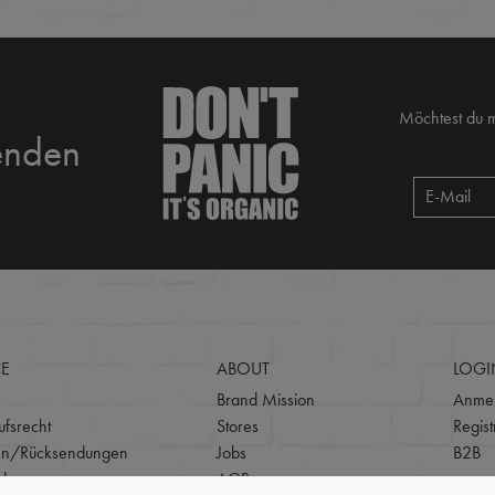
Möchtest du 
enden
CE
ABOUT
LOGI
Brand Mission
Anme
fsrecht
Stores
Regist
en/Rücksendungen
Jobs
B2B
d
AGB