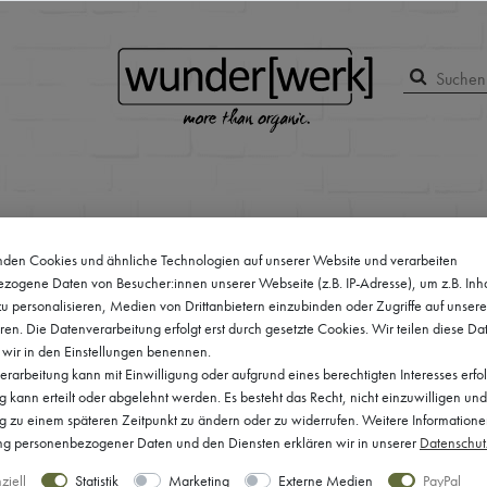
den Cookies und ähnliche Technologien auf unserer Website und verarbeiten
zogene Daten von Besucher:innen unserer Webseite (z.B. IP-Adresse), um z.B. Inh
u personalisieren, Medien von Drittanbietern einzubinden oder Zugriffe auf unser
ren. Die Datenverarbeitung erfolgt erst durch gesetzte Cookies. Wir teilen diese Da
e wir in den Einstellungen benennen.
rarbeitung kann mit Einwilligung oder aufgrund eines berechtigten Interesses erfo
kann erteilt oder abgelehnt werden. Es besteht das Recht, nicht einzuwilligen und
ng zu einem späteren Zeitpunkt zu ändern oder zu widerrufen. Weitere Informatione
 personenbezogener Daten und den Diensten erklären wir in unserer
Daten­schut
ziell
Statistik
Marketing
Externe Medien
PayPal