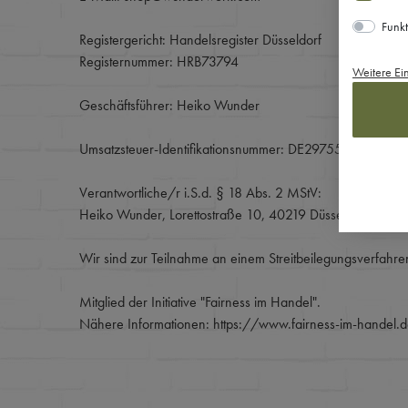
Funkt
Registergericht: Handelsregister Düsseldorf
Registernummer: HRB73794
Weitere Ei
Geschäftsführer: Heiko Wunder
Umsatzsteuer-Identifikationsnummer: DE297558572
Verantwortliche/r i.S.d. § 18 Abs. 2 MStV:
Heiko Wunder, Lorettostraße 10, 40219 Düsseldorf
Wir sind zur Teilnahme an einem Streitbeilegungsverfahren
Mitglied der Initiative "Fairness im Handel".
Nähere Informationen:
https://www.fairness-im-handel.