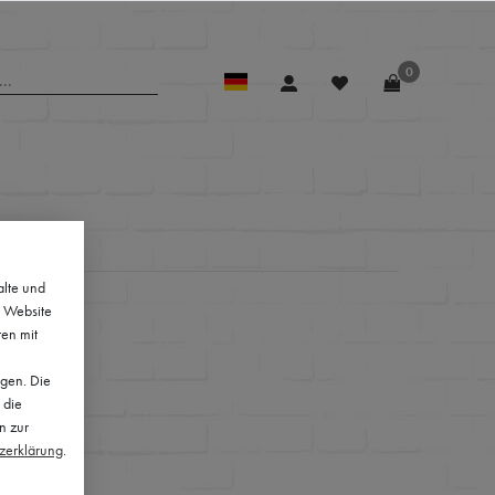
0
alte und
e Website
ten mit
lgen. Die
 die
n zur
z­erklärung
.