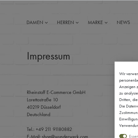
DAMEN
HERREN
MARKE
NEWS
Impressum
Wir verwen
personenbe
Anzeigen z
Rheinstoff E-Commerce GmbH
zu analysie
Lorettostraße 10
Dritten, di
Die Datenve
40219 Düsseldorf
Zustimmung 
Deutschland
Einwilligu
Verwendung
Tel.: +49 211 91180882
E-Mail: shop@wunderwerk.com
Essen