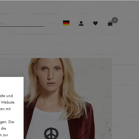
0
alte und
e Website
ten mit
lgen. Die
 die
n zur