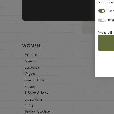
Verwendung
Essen
Funkt
Weitere Ei
WOMEN
0
Artikel
Art Edition
New In
Essentials
Keine A
Vegan
Special Offer
Blusen
T-Shirts & Tops
Sweatshirts
Strick
Jacken & Mäntel