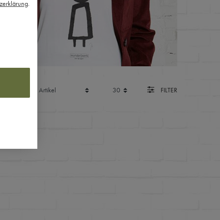
z­erklärung
.
FILTER