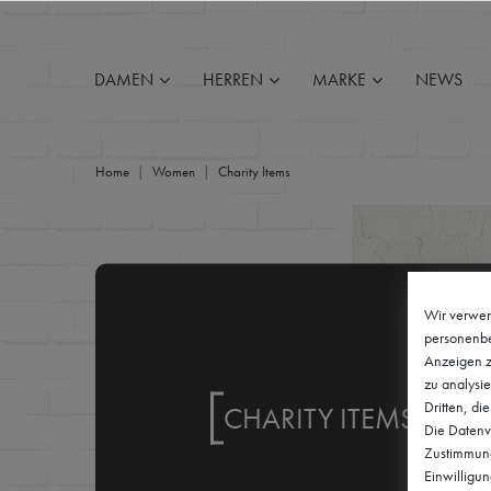
FILTER
DAMEN
HERREN
MARKE
NEWS
P
R
Home
Women
Charity Items
E
I
S
Wir verwen
personenbe
Anzeigen z
zu analysie
Dritten, di
CHARITY ITEMS
Die Datenve
Zustimmung 
Einwilligu