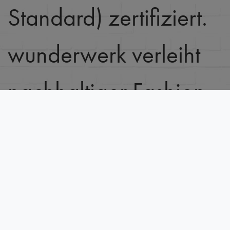
Standard) zertifiziert.
wunderwerk verleiht
nachhaltiger Fashion
ein cooles Image und
überzeugt mit
zeitgemäßen