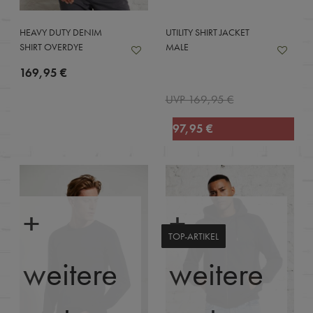
HEAVY DUTY DENIM
UTILITY SHIRT JACKET
SHIRT OVERDYE
MALE
169,95 €
UVP 169,95 €
97,95 €
+
+
TOP-ARTIKEL
weitere
weitere