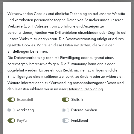
0
FILTER
Wir verwenden Cookies und ähnliche Technologien auf unserer Website
und verarbeiten personenbezogene Daten von Besucher:innen unserer
Webseite (z.B. IP-Adresse), um z.B. Inhalte und Anzeigen zu
V
personalisieren, Medien von Drittanbietern einzubinden oder Zugriffe auf
unsere Website zu analysieren. Die Datenverarbeitung erfolgt erst durch
E
gesetzte Cookies. Wir teilen diese Daten mit Dritten, die wir in den
Einstellungen benennen.
R
Die Datenverarbeitung kann mit Einwilligung oder aufgrund eines
NEW IN
berechtigten Interesses erfolgen. Die Zustimmung kann erteilt oder
F
abgelehnt werden. Es besteht das Recht, nicht einzuwilligen und die
Einwilligung zu einem späteren Zeitpunkt zu ändern oder zu widerrufen.
Ü
Weitere Informationen zur Verwendung personenbezogener Daten und
G
den Diensten erklären wir in unserer
Daten­schutz­erklärung
.
Essenziell
Statistik
B
FILTER
Marketing
Externe Medien
A
G
PayPal
Funktional
F
P
R
R