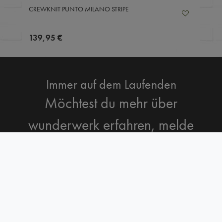
CREWKNIT PUNTO MILANO STRIPE
139,95 €
Immer auf dem Laufenden
Möchtest du mehr über
wunderwerk erfahren, melde
Dich zum Newsletter an.
ABONNIEREN