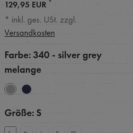
*
129,95 EUR
* inkl. ges. USt. zzgl.
Versandkosten
Farbe:
340 - silver grey
melange
Größe:
S
S
M
L
XL
XXL