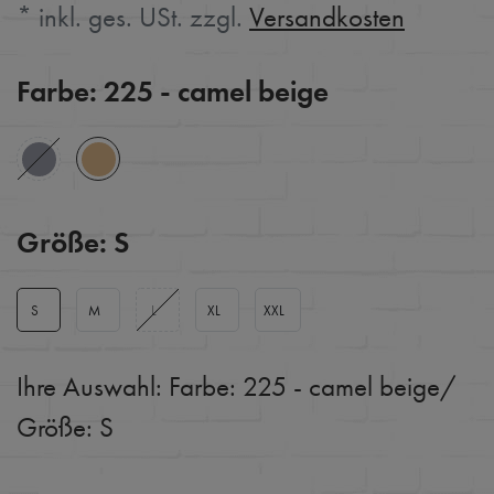
* inkl. ges. USt. zzgl.
Versandkosten
Farbe:
225 - camel beige
Größe:
S
S
M
L
XL
XXL
Ihre Auswahl:
Farbe: 225 - camel beige
/
Größe: S