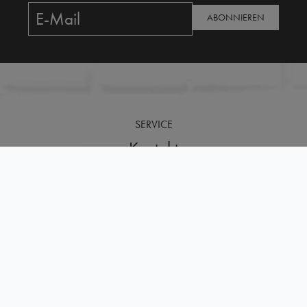
ABONNIEREN
SERVICE
Kontakt
Widerrufsrecht
Retouren/Rücksendungen
Versand
Zahlungsarten
ABOUT