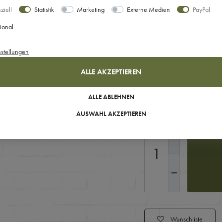
ziell
Statistik
Marketing
Externe Medien
PayPal
Ihre Auswahl
ional
Größe: S
nstellungen
ALLE AKZEPTIEREN
Sofort versandfertig, Lie
ALLE ABLEHNEN
AUSWAHL AKZEPTIEREN
Wunschliste