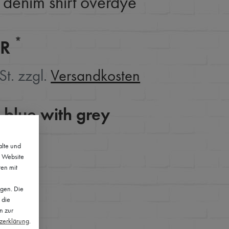
denim shirt overdye
*
UR
St. zzgl.
Versandkosten
 blue with grey
alte und
e Website
ten mit
lgen. Die
 die
n zur
z­erklärung
.