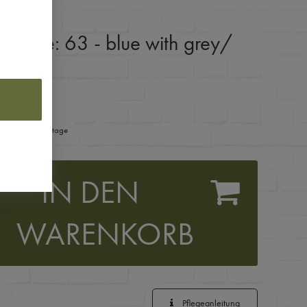
:
Farbe: 63 - blue with grey
/
ferzeit 1-3 Werktage
IN DEN
WARENKORB
Pflegeanleitung