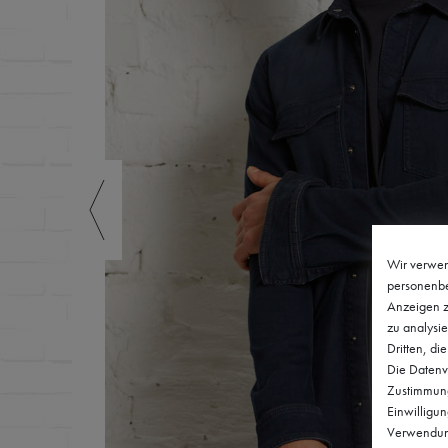
Wir verwen
personenbe
Anzeigen z
zu analysie
Dritten, di
Die Datenve
Zustimmung 
Einwilligu
Verwendung