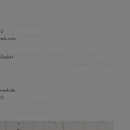
83
werk.com
e GmbH
werk.de
83