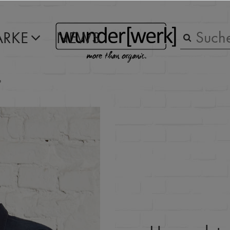
RKE
NEWS
e