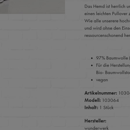
Das Hemd ist herrlich un
einen leichten Pullover z
Wie alle unserere hochw
und wird ohne den Eins
ressourcenschonend herg
97% Baumwolle (B
Für die Herstellu
Bio- Baumwollstof
vegan
Artikelnummer:
1030
Modell:
103064
Inhalt:
1 Stück
Hersteller:
wunderwerk