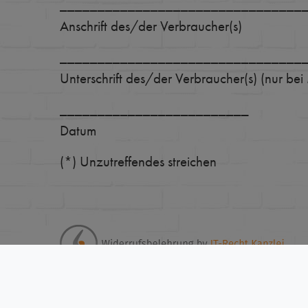
________________________________
Anschrift des/der Verbraucher(s)
________________________________
Unterschrift des/der Verbraucher(s) (nur bei 
_________________________
Datum
(*) Unzutreffendes streichen