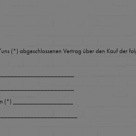
r/uns (*) abgeschlossenen Vertrag über den Kauf der f
_______________________
_______________________
n am (*) __________________
________________________