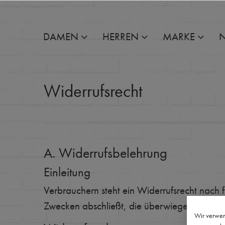
DAMEN
HERREN
MARKE
Widerrufs­recht
A. Widerrufsbelehrung
Einleitung
Verbrauchern steht ein Widerrufsrecht nach 
Zwecken abschließt, die überwiegend weder 
Wir verwen