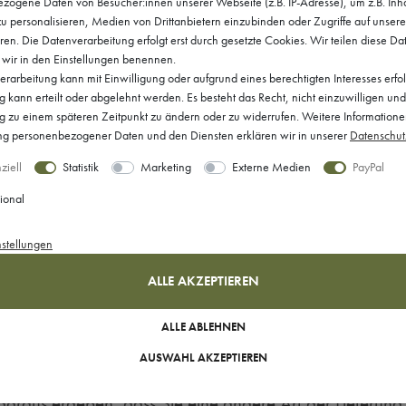
zogene Daten von Besucher:innen unserer Webseite (z.B. IP-Adresse), um z.B. Inh
u personalisieren, Medien von Drittanbietern einzubinden oder Zugriffe auf unser
n ohne Angabe von Gründen diesen Vertrag zu widerruf
ren. Die Datenverarbeitung erfolgt erst durch gesetzte Cookies. Wir teilen diese Da
e wir in den Einstellungen benennen.
em Tag, an dem Sie oder ein von Ihnen benannter Dritter,
rarbeitung kann mit Einwilligung oder aufgrund eines berechtigten Interesses erfo
kann erteilt oder abgelehnt werden. Es besteht das Recht, nicht einzuwilligen und
ng zu einem späteren Zeitpunkt zu ändern oder zu widerrufen. Weitere Informatione
 personenbezogener Daten und den Diensten erklären wir in unserer
Daten­schut
e uns (Rheinstoff E-Commerce GmbH, Lorettostraße 10,
ziell
Statistik
Marketing
Externe Medien
PayPal
mittels einer eindeutigen Erklärung (z. B. ein mit der 
ional
fen, informieren. Sie können dafür das beigefügte Must
nstellungen
, dass Sie die Mitteilung über die Ausübung des Widerruf
ALLE AKZEPTIEREN
ALLE ABLEHNEN
AUSWAHL AKZEPTIEREN
r Ihnen alle Zahlungen, die wir von Ihnen erhalten habe
daraus ergeben, dass Sie eine andere Art der Lieferung