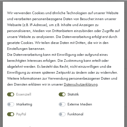
FILTER
Wir verwenden Cookies und ähnliche Technologien auf unserer Website
0
und verarbeiten personenbezogene Daten von Besucher:innen unserer
Webseite (z.B. IP-Adresse), um z.B. Inhalte und Anzeigen zu
P
personalisieren, Medien von Drittanbietern einzubinden oder Zugriffe auf
unsere Website zu analysieren. Die Datenverarbeitung erfolgt erst durch
R
gesetzte Cookies. Wir teilen diese Daten mit Dritten, die wir in den
Einstellungen benennen.
E
Die Datenverarbeitung kann mit Einwilligung oder aufgrund eines
DR. BRONNER'S
berechtigten Interesses erfolgen. Die Zustimmung kann erteilt oder
I
abgelehnt werden. Es besteht das Recht, nicht einzuwilligen und die
Einwilligung zu einem späteren Zeitpunkt zu ändern oder zu widerrufen.
S
Weitere Informationen zur Verwendung personenbezogener Daten und
den Diensten erklären wir in unserer
Daten­schutz­erklärung
.
FILTER
Essenziell
Statistik
Marketing
Externe Medien
PayPal
Funktional
Keine Artikel gefunden