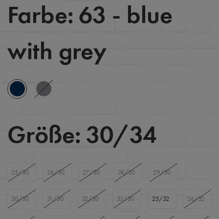
Farbe:
63 - blue
with grey
Größe:
30/34
25/30
26/30
27/30
28/30
29/30
30/30
31/30
32/30
33/30
25/32
26/32