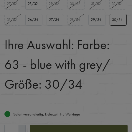
27/32
28/32
29/32
30/32
31/32
32/32
33/32
26/34
27/34
28/34
29/34
30/34
Ihre Auswahl:
Farbe:
63 - blue with grey
/
Größe: 30/34
Sofort versandfertig, Lieferzeit 1-3 Werktage