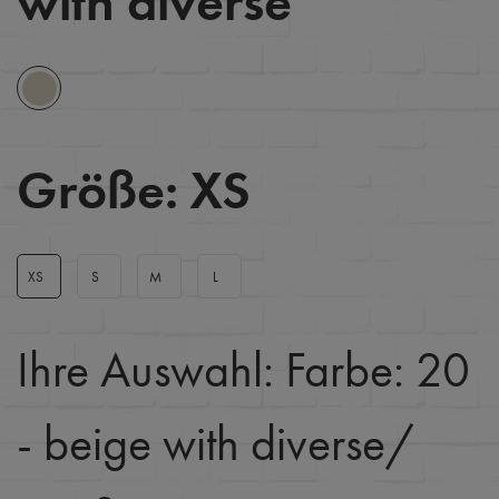
with diverse
Größe:
XS
XS
S
M
L
Ihre Auswahl:
Farbe: 20
- beige with diverse
/