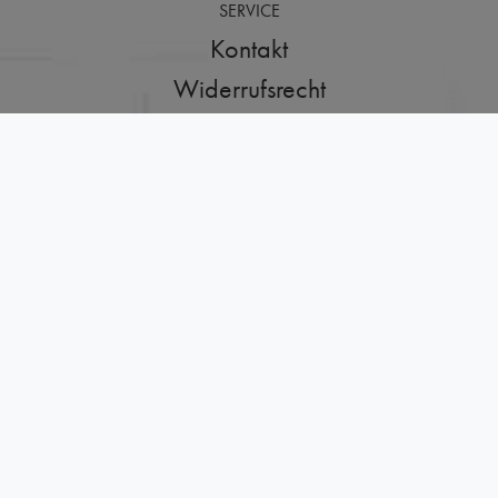
SERVICE
Kontakt
Widerrufsrecht
Retouren/Rücksendungen
Versand
Zahlungsarten
ABOUT
Brand Mission
Stores
Jobs
AGB
Datenschutzerklärung