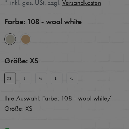
* inkl. ges. USt. zzgl.
Versandkosten
Farbe:
108 - wool white
Größe:
XS
XS
S
M
L
XL
Ihre Auswahl:
Farbe: 108 - wool white
/
Größe: XS