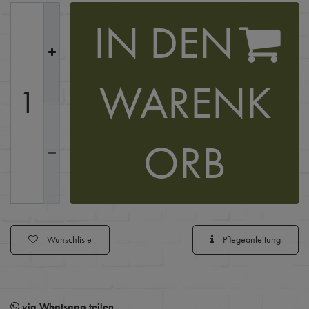
IN DEN
WARENK
ORB
Wunschliste
Pflegeanleitung
via Whatsapp teilen