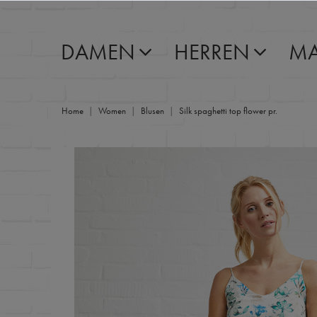
DAMEN
HERREN
MA
Home
Women
Blusen
Silk spaghetti top flower pr.