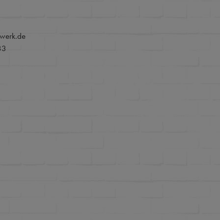
werk.de
83