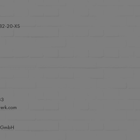
82-20-XS
83
werk.com
e GmbH