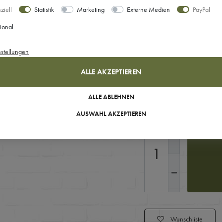
ziell
Statistik
Marketing
Externe Medien
PayPal
Ihre Auswahl
ional
diverse
/ Grö
nstellungen
ALLE AKZEPTIEREN
Sofort versandfertig, Lie
ALLE ABLEHNEN
AUSWAHL AKZEPTIEREN
Wunschliste