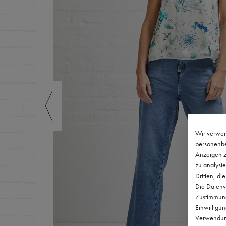
Wir verwen
personenbe
Anzeigen z
zu analysie
Dritten, di
Die Datenve
Zustimmung 
Einwilligu
Verwendung