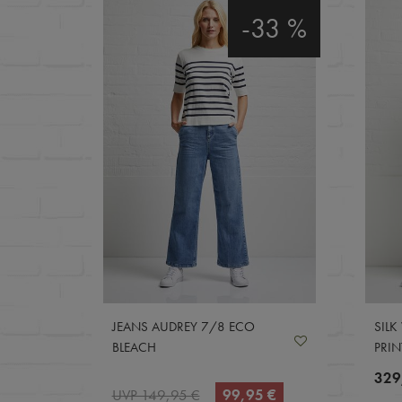
-33 %
JEANS AUDREY 7/8 ECO
SILK
BLEACH
PRIN
329
UVP 149,95 €
99,95 €