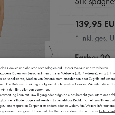
Silk spaghet
139,95 E
* inkl. ges. U
Farbe:
20 -
den Cookies und ähnliche Technologien auf unserer Website und verarbeiten
zogene Daten von Besucher:innen unserer Webseite (z.B. IP-Adresse), um z.B. Inh
u personalisieren, Medien von Drittanbietern einzubinden oder Zugriffe auf unser
ren. Die Datenverarbeitung erfolgt erst durch gesetzte Cookies. Wir teilen diese Da
e wir in den Einstellungen benennen.
Größe:
XS
rarbeitung kann mit Einwilligung oder aufgrund eines berechtigten Interesses erfo
kann erteilt oder abgelehnt werden. Es besteht das Recht, nicht einzuwilligen und
ng zu einem späteren Zeitpunkt zu ändern oder zu widerrufen. Weitere Informatione
 personenbezogener Daten und den Diensten erklären wir in unserer
Daten­schut
XS
S
M