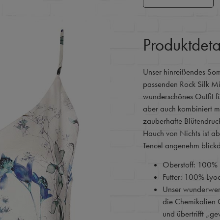
Produktdeta
Unser hinreißendes So
passenden Rock Silk Midi
wunderschönes Outfit fü
aber auch kombiniert mi
zauberhafte Blütendruck
Hauch von Nichts ist a
Tencel angenehm blickd
Oberstoff: 100%
Futter: 100% Lyo
Unser wunderwer
die Chemikalien 
und übertrifft „g