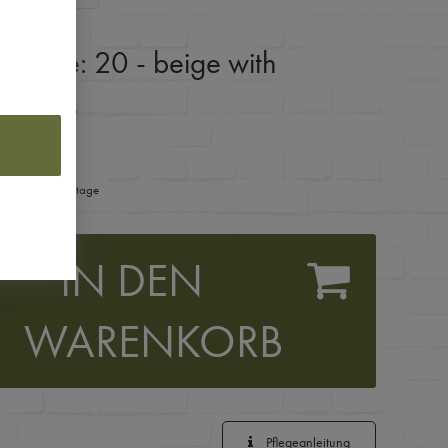
:
Farbe: 20 - beige with
ße: XS
ferzeit 1-3 Werktage
IN DEN
WARENKORB
Pflegeanleitung