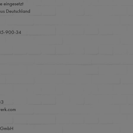
e eingesetzt
aus Deutschland
l
35-900-34
83
werk.com
e GmbH