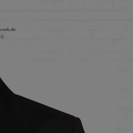
werk.de
83