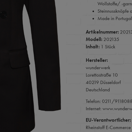
Wollstoffe/ -garn
Steinnussknöpfe 
Made in Portuga
Artikelnummer:
2021
Modell:
202135
Inhalt:
1 Stück
Hersteller:
wunderwerk
Lorettostraße 10
40219 Düsseldorf
Deutschland
Telefon: 0211/911808
Internet: www.wunder
EU-Verantwortlicher:
Rheinstoff E-Commerc