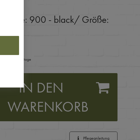
:
Farbe: 900 - black
/ Größe:
ferzeit 1-3 Werktage
IN DEN
WARENKORB
Pflegeanleitung