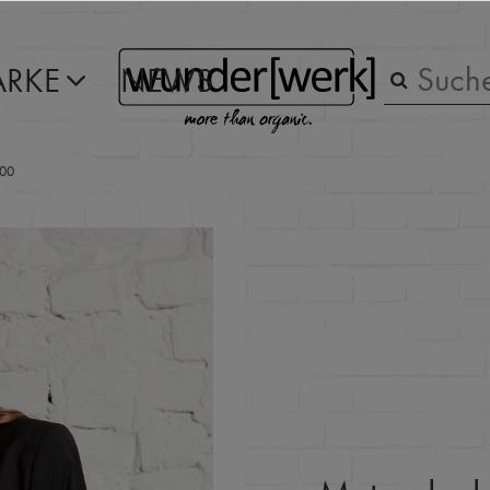
RKE
NEWS
100