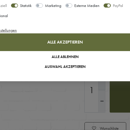
ziell
Statistik
Marketing
Externe Medien
PayPal
Ihre Auswahl
ional
34
nstellungen
ALLE AKZEPTIEREN
Sofort versandfertig, Lie
ALLE ABLEHNEN
AUSWAHL AKZEPTIEREN
Wunschliste