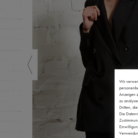
Wir verwen
personenbe
Anzeigen z
zu analysie
Dritten, di
Die Datenve
Zustimmung 
Einwilligu
Verwendung