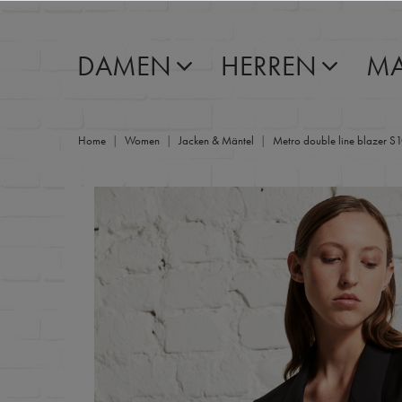
DAMEN
HERREN
MA
Home
Women
Jacken & Mäntel
Metro double line blazer S