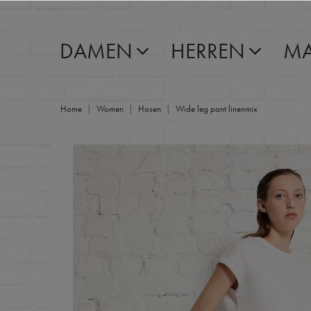
DAMEN
HERREN
MA
Home
Women
Hosen
Wide leg pant linenmix