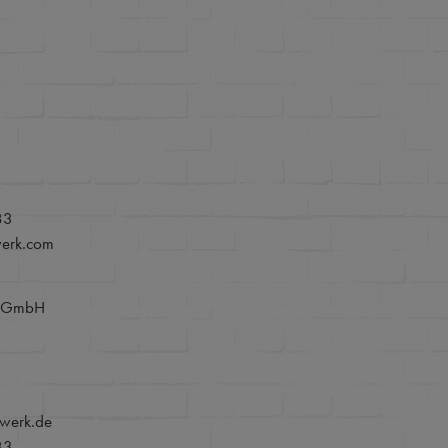
83
werk.com
e GmbH
werk.de
83