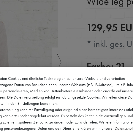
Wide leg pa
129,95 E
* inkl. ges. U
Farbe:
21 -
den Cookies und ähnliche Technologien auf unserer Website und verarbeiten
zogene Daten von Besucher:innen unserer Webseite (z.B. IP-Adresse), um z.B. Inh
u personalisieren, Medien von Drittanbietern einzubinden oder Zugriffe auf unser
ren. Die Datenverarbeitung erfolgt erst durch gesetzte Cookies. Wir teilen diese Da
e wir in den Einstellungen benennen.
Größe:
XS
rarbeitung kann mit Einwilligung oder aufgrund eines berechtigten Interesses erfo
kann erteilt oder abgelehnt werden. Es besteht das Recht, nicht einzuwilligen und
ng zu einem späteren Zeitpunkt zu ändern oder zu widerrufen. Weitere Informatione
 personenbezogener Daten und den Diensten erklären wir in unserer
Daten­schut
XS
S
M