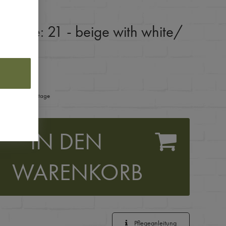
:
Farbe: 21 - beige with white
/
ferzeit 1-3 Werktage
IN DEN
WARENKORB
Pflegeanleitung