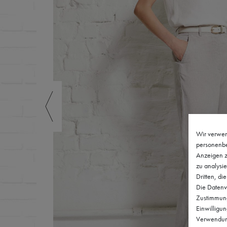
Wir verwen
personenbe
Anzeigen z
zu analysie
Dritten, di
Die Datenve
Zustimmung 
Einwilligu
Verwendung