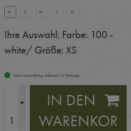
XS
S
M
L
XL
Ihre Auswahl:
Farbe: 100 -
white
/ Größe: XS
Sofort versandfertig, Lieferzeit 1-3 Werktage
IN DEN
WARENKOR