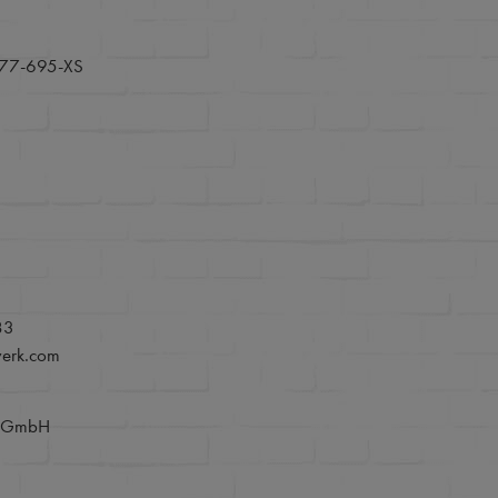
77-695-XS
83
werk.com
e GmbH