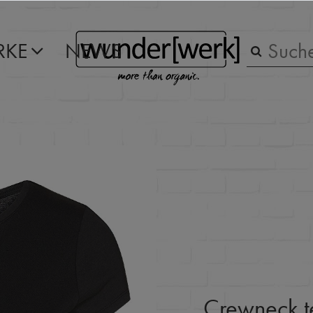
RKE
NEWS
Crewneck t