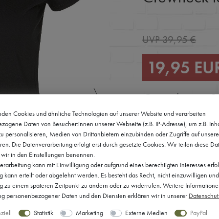
UVP 39,95 €
19,95 EU
Grundpreis
1
den Cookies und ähnliche Technologien auf unserer Website und verarbeiten
* inkl. ges. U
zogene Daten von Besucher:innen unserer Webseite (z.B. IP-Adresse), um z.B. Inh
u personalisieren, Medien von Drittanbietern einzubinden oder Zugriffe auf unser
ren. Die Datenverarbeitung erfolgt erst durch gesetzte Cookies. Wir teilen diese Da
e wir in den Einstellungen benennen.
Farbe:
695 
rarbeitung kann mit Einwilligung oder aufgrund eines berechtigten Interesses erfo
kann erteilt oder abgelehnt werden. Es besteht das Recht, nicht einzuwilligen und
ng zu einem späteren Zeitpunkt zu ändern oder zu widerrufen. Weitere Informatione
 personenbezogener Daten und den Diensten erklären wir in unserer
Daten­schut
ziell
Statistik
Marketing
Externe Medien
PayPal