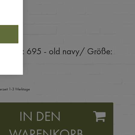
:
Farbe: 695 - old navy
/ Größe:
ferzeit 1-3 Werktage
IN DEN
WARENKORB