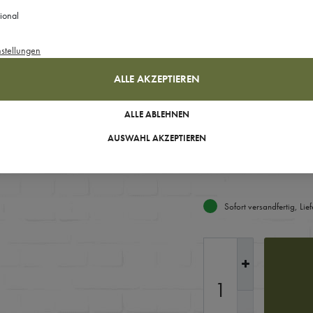
Größe:
XS
ional
nstellungen
XS
ALLE AKZEPTIEREN
Ihre Auswahl
ALLE ABLEHNEN
AUSWAHL AKZEPTIEREN
XS
Sofort versandfertig, Lie