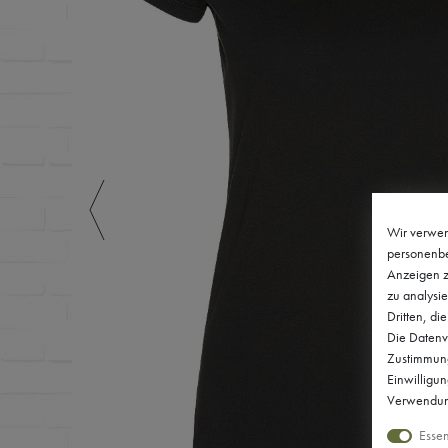
Wir verwen
personenbe
Anzeigen z
zu analysie
Dritten, di
Die Datenve
Zustimmung 
Einwilligu
Verwendung
Essen