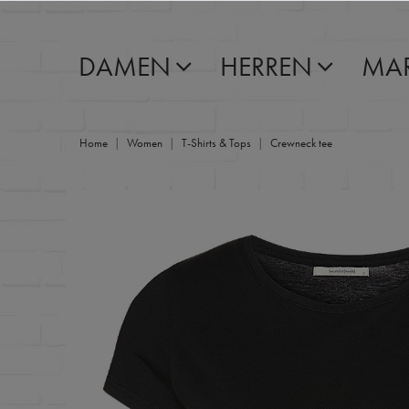
DAMEN
HERREN
MA
Home
Women
T-Shirts & Tops
Crewneck tee