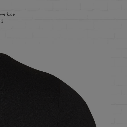
werk.de
83