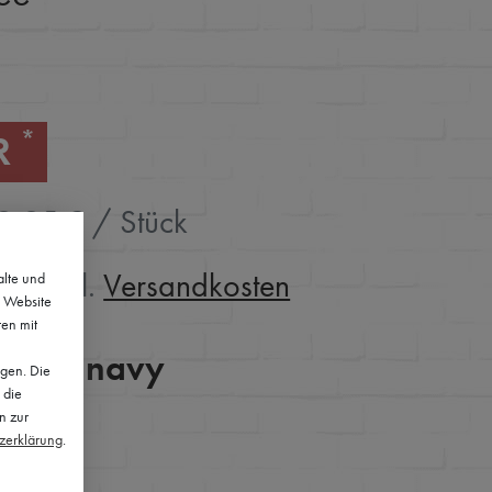
*
R
9,95 € / Stück
St. zzgl.
Versandkosten
alte und
e Website
ten mit
- old navy
lgen. Die
 die
n zur
z­erklärung
.