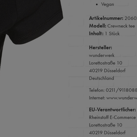
Vegan
Artikelnummer:
2060
Modell:
Crewneck tee
Inhalt:
1 Stück
Hersteller:
wunderwerk
Lorettostraße 10
40219 Düsseldorf
Deutschland
Telefon: 0211/911808
Internet: www.wunder
EU-Verantwortlicher:
Rheinstoff E-Commerc
Lorettostraße 10
40219 Düsseldorf