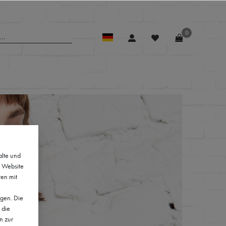
0
alte und
e Website
ten mit
lgen. Die
 die
n zur