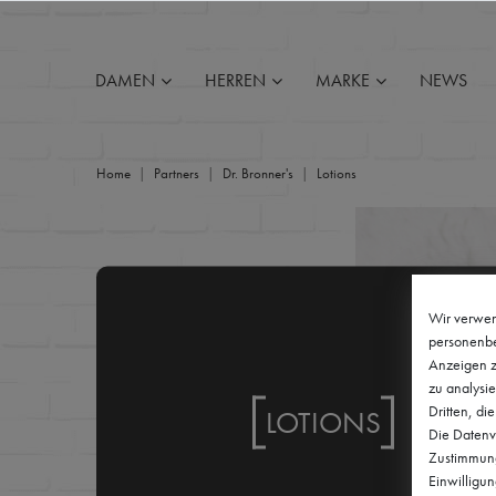
FILTER
DAMEN
HERREN
MARKE
NEWS
P
R
Home
Partners
Dr. Bronner's
Lotions
E
I
S
Wir verwen
personenbe
Anzeigen z
zu analysie
Dritten, di
LOTIONS
Die Datenve
Zustimmung 
Einwilligu