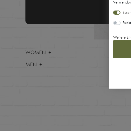
Verwendung
Essen
Funkt
Weitere Ei
WOMEN
0
Artikel
MEN
Keine A