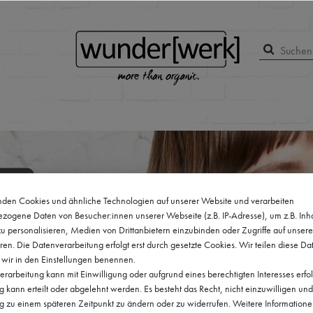
den Cookies und ähnliche Technologien auf unserer Website und verarbeiten
zogene Daten von Besucher:innen unserer Webseite (z.B. IP-Adresse), um z.B. Inh
u personalisieren, Medien von Drittanbietern einzubinden oder Zugriffe auf unser
ren. Die Datenverarbeitung erfolgt erst durch gesetzte Cookies. Wir teilen diese Da
e wir in den Einstellungen benennen.
rarbeitung kann mit Einwilligung oder aufgrund eines berechtigten Interesses erfo
kann erteilt oder abgelehnt werden. Es besteht das Recht, nicht einzuwilligen und
ng zu einem späteren Zeitpunkt zu ändern oder zu widerrufen. Weitere Informatione