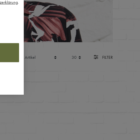
z­erklärung
.
FILTER