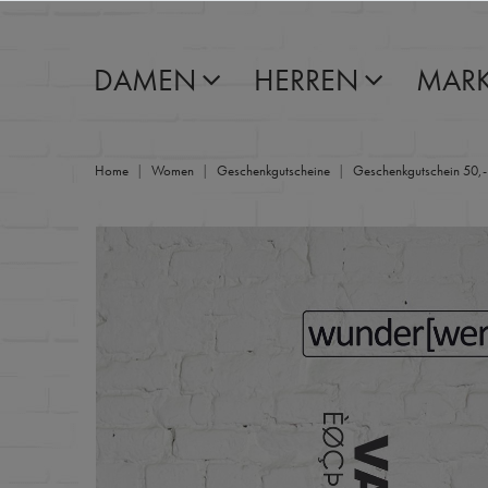
DAMEN
HERREN
MAR
Home
Women
Geschenkgutscheine
Geschenkgutschein 50,