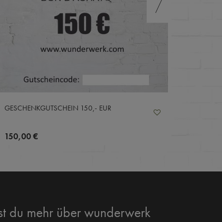
GESCHENKGUTSCHEIN 150,- EUR
GESCHE
150,00 €
100,0
t du mehr über wunderwerk