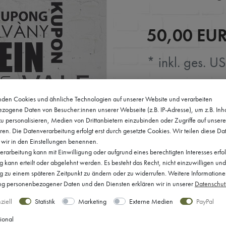
50,00 EU
* inkl. ges. US
Ihre Auswahl:
den Cookies und ähnliche Technologien auf unserer Website und verarbeiten
zogene Daten von Besucher:innen unserer Webseite (z.B. IP-Adresse), um z.B. Inh
u personalisieren, Medien von Drittanbietern einzubinden oder Zugriffe auf unser
ren. Die Datenverarbeitung erfolgt erst durch gesetzte Cookies. Wir teilen diese Da
Sofort versandfertig, Lie
e wir in den Einstellungen benennen.
rarbeitung kann mit Einwilligung oder aufgrund eines berechtigten Interesses erfo
kann erteilt oder abgelehnt werden. Es besteht das Recht, nicht einzuwilligen und
ng zu einem späteren Zeitpunkt zu ändern oder zu widerrufen. Weitere Informatione
 personenbezogener Daten und den Diensten erklären wir in unserer
Daten­schut
ziell
Statistik
Marketing
Externe Medien
PayPal
ional