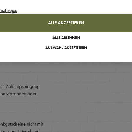
nstellungen
Wunschliste
ALLE AKZEPTIEREN
ALLE ABLEHNEN
AUSWAHL AKZEPTIEREN
nach Zahlungseingang
ann versenden oder
nkgutscheine nicht mit
e nur per E-Mail und