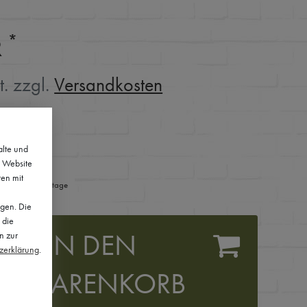
*
R
t. zzgl.
Versandkosten
alte und
e Website
ten mit
ferzeit 1-3 Werktage
lgen. Die
 die
IN DEN
n zur
z­erklärung
.
WARENKORB