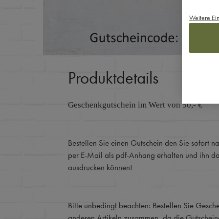
Weitere Ei
Produktdetails
Geschenkgutschein im Wert von 50,- €
Bestellen Sie einen Gutschein den Sie sofort 
per E-Mail als pdf-Anhang erhalten und ihn d
ausdrucken können!
Bitte unbedingt beachten: Bestellen Sie Gesche
anderen Artikeln zusammen, da die Gutschein