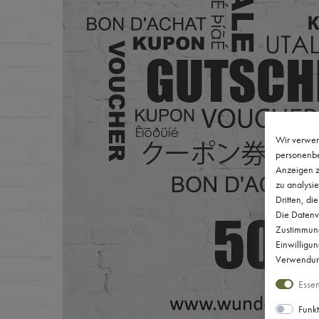
Wir verwen
personenbe
Anzeigen z
zu analysie
Dritten, di
Die Datenve
Zustimmung 
Einwilligu
Verwendung
Essen
Funkt