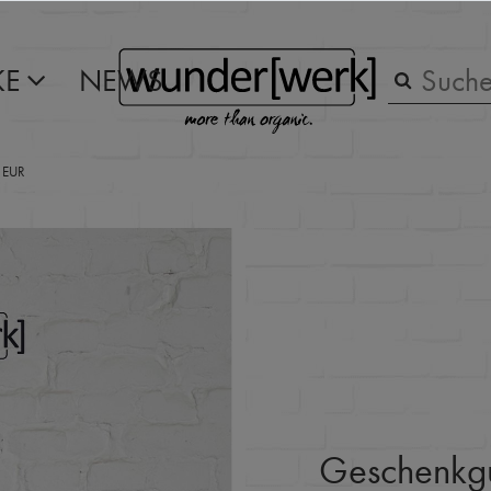
KE
NEWS
- EUR
Geschenkgu